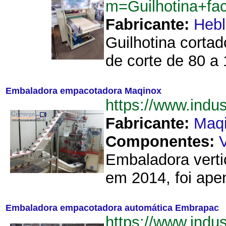
m=Guilhotina+fa
Fabricante:
Hebl
Guilhotina corta
de corte de 80 a
Embaladora empacotadora Maqinox
https://www.ind
Fabricante:
Maq
Componentes:
Embaladora verti
em 2014, foi ape
Embaladora empacotadora automática Embrapac
https://www.ind