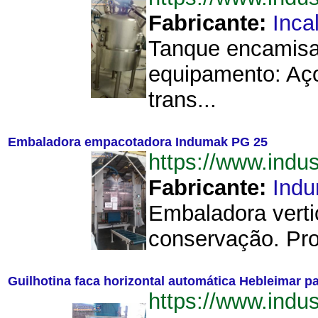
Fabricante:
Inca
Tanque encamisad
equipamento: Aço
trans...
Embaladora empacotadora Indumak PG 25
https://www.ind
Fabricante:
Ind
Embaladora verti
conservação. Pro
Guilhotina faca horizontal automática Hebleimar pa
https://www.indu