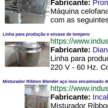
Fabricante:
Prom
Máquina celofanad
com as seguintes
Linha para produção e envase de tempero
https://www.ind
Fabricante:
Dia
Linha para produ
220 V - 60 Hz. Co
Misturador Ribbon Blender aço inox encamisado 4
https://www.ind
Fabricante:
Inca
Misturador Ribbon