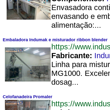
Envasadora conti
envasando e emb
alimentação:...
Embaladora Indumak e misturador ribbon blender
https://www.ind
Fabricante:
Ind
Linha para mistu
MG1000. Excelen
dosag...
Celofanadeira Promaler
https://www.indu