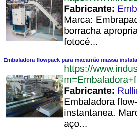
Fabricante:
Emb
Marca: Embrapac.
borracha apropri
fotocé...
Embaladora flowpack para macarrão massa instata
https://www.indu
m=Embaladora+f
Fabricante:
Rull
Embaladora flow-
instantanea. Mar
aço...