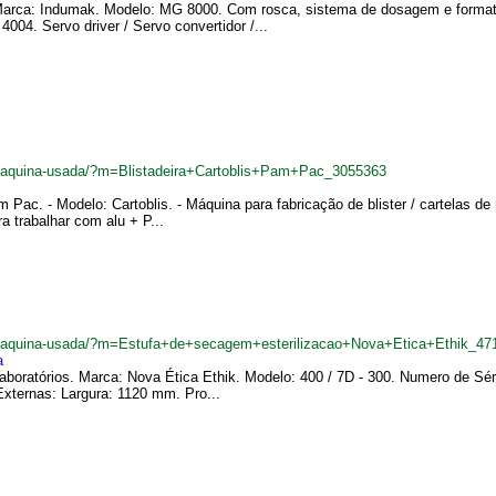
arca: Indumak. Modelo: MG 8000. Com rosca, sistema de dosagem e formato. 
4. Servo driver / Servo convertidor /...
r/maquina-usada/?m=Blistadeira+Cartoblis+Pam+Pac_3055363
 Pac. - Modelo: Cartoblis. - Máquina para fabricação de blister / cartelas de
 trabalhar com alu + P...
br/maquina-usada/?m=Estufa+de+secagem+esterilizacao+Nova+Etica+Ethik_47
a
boratórios. Marca: Nova Ética Ethik. Modelo: 400 / 7D - 300. Numero de Séri
xternas: Largura: 1120 mm. Pro...