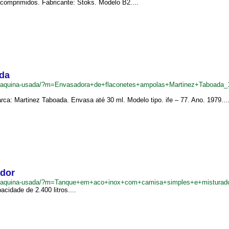
 comprimidos. Fabricante: Stoks. Modelo B2....
ada
br/maquina-usada/?m=Envasadora+de+flaconetes+ampolas+Martinez+Taboada
ca: Martinez Taboada. Envasa até 30 ml. Modelo tipo. ife – 77. Ano. 1979...
ador
.br/maquina-usada/?m=Tanque+em+aco+inox+com+camisa+simples+e+misturad
idade de 2.400 litros....