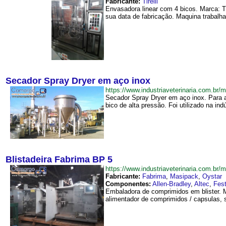
Fabricante:
Tirelli
Envasadora linear com 4 bicos. Marca: T
sua data de fabricação. Maquina trabalh
Secador Spray Dryer em aço inox
https://www.industriaveterinaria.com.
Secador Spray Dryer em aço inox. Para 
bico de alta pressão. Foi utilizado na ind
Blistadeira Fabrima BP 5
https://www.industriaveterinaria.com.b
Fabricante:
Fabrima
,
Masipack
,
O​ystar
Componentes:
Allen-Bradley
,
Altec
,
Fes
Embaladora de comprimidos em blister. M
alimentador de comprimidos / capsulas, s