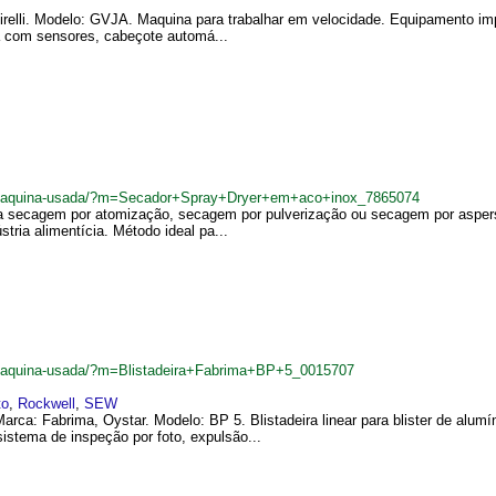
irelli. Modelo: GVJA. Maquina para trabalhar em velocidade. Equipamento i
a com sensores, cabeçote automá...
br/maquina-usada/?m=Secador+Spray+Dryer+em+aco+inox_7865074
a secagem por atomização, secagem por pulverização ou secagem por aspers
ústria alimentícia. Método ideal pa...
r/maquina-usada/?m=Blistadeira+Fabrima+BP+5_0015707
to
,
Rockwell
,
SEW
arca: Fabrima, Oystar. Modelo: BP 5. Blistadeira linear para blister de alu
istema de inspeção por foto, expulsão...