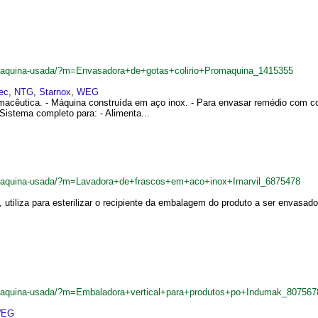
br/maquina-usada/?m=Envasadora+de+gotas+colirio+Promaquina_1415355
ec
,
NTG
,
Starnox
,
WEG
rmacêutica. - Máquina construída em aço inox. - Para envasar remédio com 
 Sistema completo para: - Alimenta...
br/maquina-usada/?m=Lavadora+de+frascos+em+aco+inox+Imarvil_6875478
utiliza para esterilizar o recipiente da embalagem do produto a ser envasado. 
br/maquina-usada/?m=Embaladora+vertical+para+produtos+po+Indumak_807567
EG