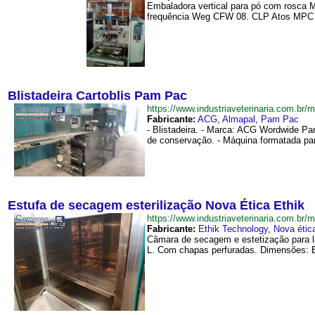
Embaladora vertical para pó com rosca M
frequência Weg CFW 08. CLP Atos MPC 400
Blistadeira Cartoblis Pam Pac
https://www.industriaveterinaria.com.b
Fabricante:
ACG
,
Almapal
,
Pam Pac
- Blistadeira. - Marca: ACG Wordwide Pam
de conservação. - Máquina formatada para
Estufa de secagem esterilização Nova Ética Ethik
https://www.industriaveterinaria.com.
Fabricante:
Ethik Technology
,
Nova étic
Câmara de secagem e estetização para la
L. Com chapas perfuradas. Dimensões: E