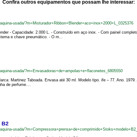
Confira outros equipamentos que possam lhe interessar:
br/maquina-usada/?m=Misturador+Ribbon+Blender+aco+inox+2000+L_0325376
Blender - Capacidade: 2.000 L. - Construído em aço inox. - Com painel compl
istema e chave pneumático. - O m...
br/maquina-usada/?m=Envasadoras+de+ampolas+e+flaconetes_6805550
rca: Martinez Taboada. Envasa até 30 ml. Modelo tipo. ife – 77. Ano. 1979.
ha de perfume....
 B2
.br/maquina-usada/?m=Compressora+prensa+de+comprimido+Stoks+modelo+B2