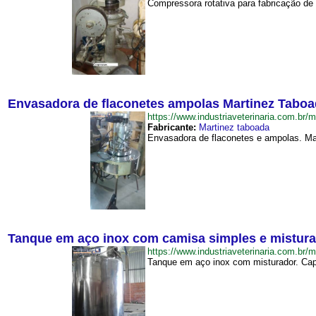
Compressora rotativa para fabricação de
Envasadora de flaconetes ampolas Martinez Tabo
https://www.industriaveterinaria.com.
Fabricante:
Martinez taboada
Envasadora de flaconetes e ampolas. Mar
Tanque em aço inox com camisa simples e mistur
https://www.industriaveterinaria.com
Tanque em aço inox com misturador. Capac