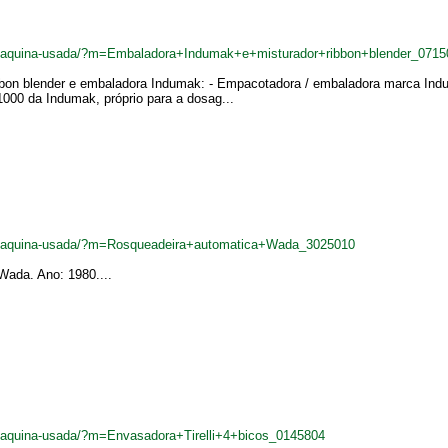
br/maquina-usada/?m=Embaladora+Indumak+e+misturador+ribbon+blender_0715
ibbon blender e embaladora Indumak: - Empacotadora / embaladora marca In
000 da Indumak, próprio para a dosag...
br/maquina-usada/?m=Rosqueadeira+automatica+Wada_3025010
ada. Ano: 1980....
r/maquina-usada/?m=Envasadora+Tirelli+4+bicos_0145804