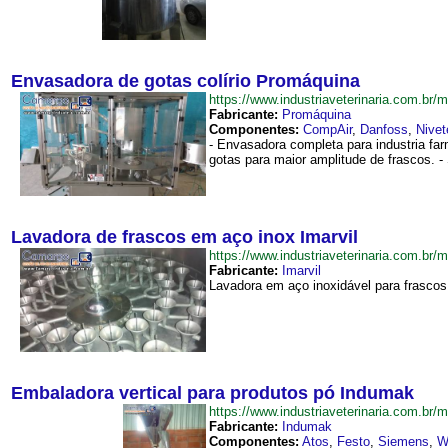
Envasadora de gotas colírio Promáquina
https://www.industriaveterinaria.com.
Fabricante:
Promáquina
Componentes:
CompAir
,
Danfoss
,
Nivet
- Envasadora completa para industria fa
gotas para maior amplitude de frascos. -
Lavadora de frascos em aço inox Imarvil
https://www.industriaveterinaria.com.
Fabricante:
Imarvil
Lavadora em aço inoxidável para frascos, 
Embaladora vertical para produtos pó Indumak
https://www.industriaveterinaria.com.
Fabricante:
Indumak
Componentes:
Atos
,
Festo
,
Siemens
,
W