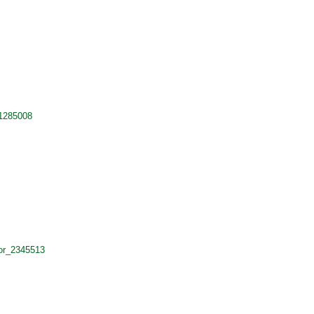
_1285008
.
or_2345513