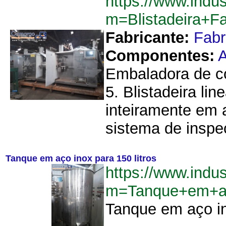
https://www.indu
m=Blistadeira+
Fabricante:
Fab
Componentes:
A
Embaladora de co
5. Blistadeira li
inteiramente em 
sistema de inspeç
Tanque em aço inox para 150 litros
https://www.indu
m=Tanque+em+ac
Tanque em aço in