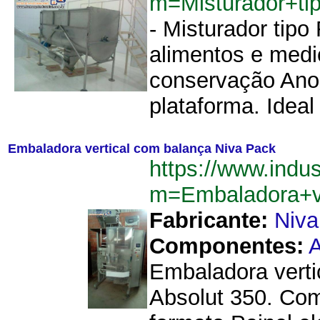
m=Misturador+t
- Misturador tipo
alimentos e medi
conservação Ano: 
plataforma. Idea
Embaladora vertical com balança Niva Pack
https://www.indu
m=Embaladora+v
Fabricante:
Niva
Componentes:
A
Embaladora verti
Absolut 350. Co