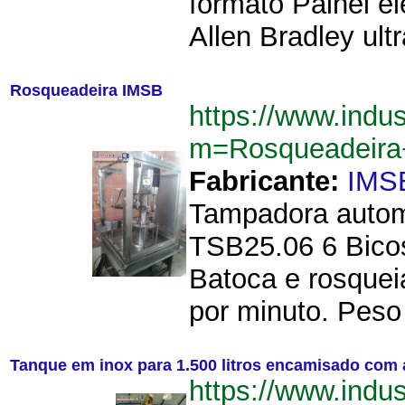
formato Painel el
Allen Bradley ultr
Rosqueadeira IMSB
https://www.indu
m=Rosqueadeir
Fabricante:
IMS
Tampadora automá
TSB25.06 6 Bico
Batoca e rosquei
por minuto. Peso
Tanque em inox para 1.500 litros encamisado com 
https://www.indu