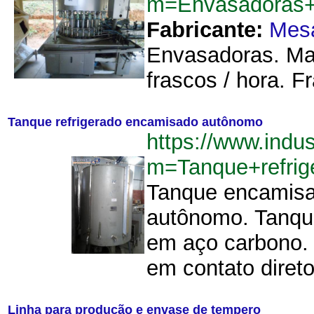
m=Envasadoras
Fabricante:
Mes
Envasadoras. Ma
frascos / hora. F
Tanque refrigerado encamisado autônomo
https://www.indu
m=Tanque+refri
Tanque encamisad
autônomo. Tanque
em aço carbono. O
em contato direto
Linha para produção e envase de tempero