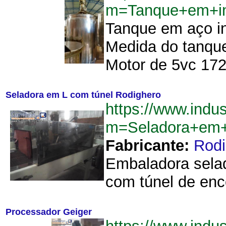
m=Tanque+em+in
Tanque em aço in
Medida do tanque 
Motor de 5vc 1725
Seladora em L com túnel Rodighero
https://www.indu
m=Seladora+em+
Fabricante:
Rodi
Embaladora selad
com túnel de enco
Processador Geiger