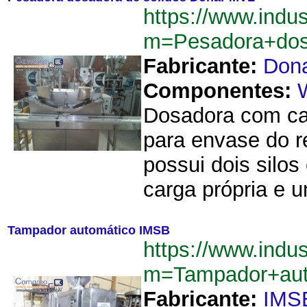
https://www.indu
m=Pesadora+dos
Fabricante:
Don
Componentes:
Dosadora com cal
para envase do r
possui dois silos
carga própria e u
Tampador automático IMSB
https://www.indu
m=Tampador+au
Fabricante:
IMS