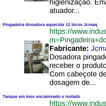
higienização. Env
atuador...
Pingadeira dosadora aquecida 12 bicos Jcmaq
https://www.indu
m=Pingadeira+d
Fabricante:
Jcm
Dosadora pingad
receber o produt
Com cabeçote de
dosagem de...
Tanque em inox encamisado e isolado
https://www.indu