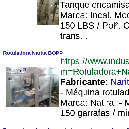
Tanque encamisa
Marca: Incal. Mo
150 LBS / Pol². 
trans...
Rotuladora Narita BOPP
https://www.indu
m=Rotuladora+N
Fabricante:
Nari
- Máquina rotulad
Marca: Natira. -
150 garrafas / mi