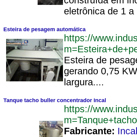
construída em in
eletrônica de 1 a
Esteira de pesagem automática
https://www.indu
m=Esteira+de+p
Esteira de pesag
gerando 0,75 KW
largura....
Tanque tacho buller concentrador Incal
https://www.indu
m=Tanque+tacho+
Fabricante:
Inca