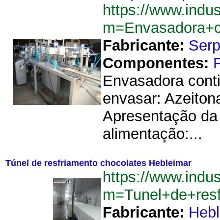
https://www.indu
m=Envasadora+c
Fabricante:
Ser
Componentes:
Envasadora cont
envasar: Azeito
Apresentação da
alimentação:...
Túnel de resfriamento chocolates Hebleimar
https://www.indu
m=Tunel+de+resf
Fabricante:
Hebl