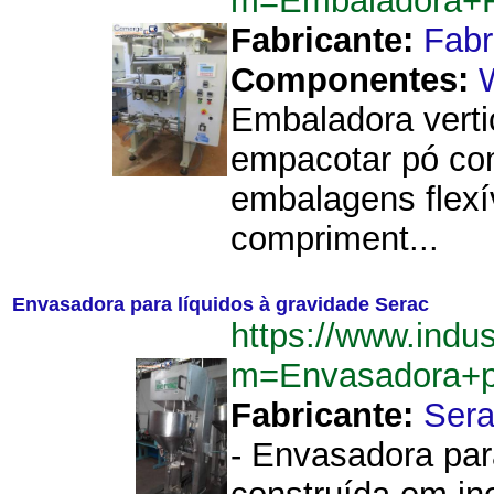
m=Embaladora+F
Fabricante:
Fab
Componentes:
Embaladora verti
empacotar pó com 
embalagens flexí
compriment...
Envasadora para líquidos à gravidade Serac
https://www.indu
m=Envasadora+p
Fabricante:
Ser
- Envasadora para