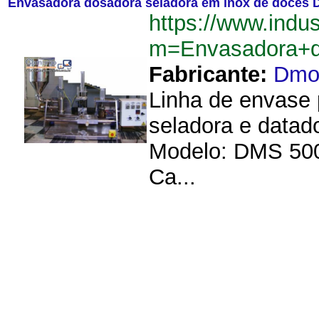
Envasadora dosadora seladora em inox de doces
https://www.indu
m=Envasadora+
Fabricante:
Dm
Linha de envase 
seladora e datad
Modelo: DMS 500
Ca...