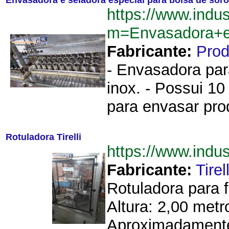
Envasadora e seladora especial para bolsa de sor
https://www.indu
m=Envasadora+e
Fabricante:
Pro
- Envasadora par
inox. - Possui 10
para envasar prod
Rotuladora Tirelli
https://www.indu
Fabricante:
Tirell
Rotuladora para f
Altura: 2,00 met
Aproximadamente