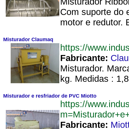
Misturador Ribbo
Com suporte do 
motor e redutor.
Misturador Claumaq
https://www.ind
Fabricante:
Cla
Misturador. Marc
kg. Medidas : 1,8
Misturador e resfriador de PVC Miotto
https://www.indu
m=Misturador+e+
Fabricante:
Miot