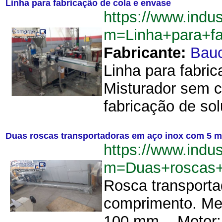
Linha para fabricação de cola e envase
https://www.indu
m=Linha+para+f
Fabricante:
Bau
Linha para fabric
Misturador sem c
fabricação de sol
Duas roscas transportadoras em aço inox com 5 m
https://www.indu
m=Duas+roscas+
Rosca transporta
comprimento. Med
100 mm. - Motor: 