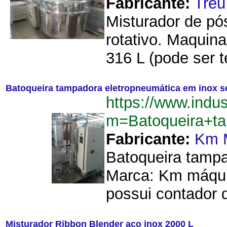
Fabricante:
Treu
Misturador de pó
rotativo. Maquin
316 L (pode ser t
Batoqueira tampadora eletropneumática em inox 
https://www.indu
m=Batoqueira+t
Fabricante:
Km 
Batoqueira tampa
Marca: Km máqui
possui contador d
Misturador Ribbon Blender aço inox 2000 L