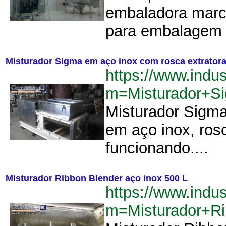
embaladora marc
para embalagem t
Misturador Sigma em aço inox com rosca extratora
https://www.indu
m=Misturador+S
Misturador Sigma 
em aço inox, ros
funcionando....
Misturador Ribbon Blender aço inox 500 L
https://www.indu
m=Misturador+R