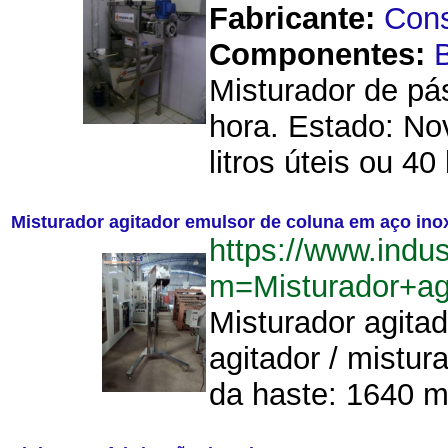
Fabricante:
Cons
Componentes:
B
Misturador de pá
hora. Estado: No
litros úteis ou 4
Misturador agitador emulsor de coluna em aço ino
https://www.indu
m=Misturador+a
Misturador agita
agitador / mistur
da haste: 1640 m