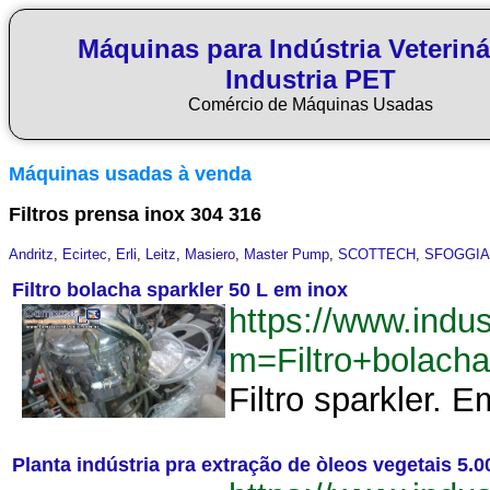
Máquinas para Indústria Veteriná
Industria PET
Comércio de Máquinas Usadas
Máquinas usadas à venda
Filtros prensa inox 304 316
Andritz
,
Ecirtec
,
Erli
,
Leitz
,
Masiero
,
Master Pump
,
SCOTTECH
,
SFOGGIA
Filtro bolacha sparkler 50 L em inox
https://www.indu
m=Filtro+bolach
Filtro sparkler. 
Planta indústria pra extração de òleos vegetais 5.