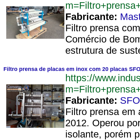
m=Filtro+prens
Fabricante:
Mas
Filtro prensa co
Comércio de Bomb
estrutura de sust
Filtro prensa de placas em inox com 20 placas S
https://www.indu
m=Filtro+prens
Fabricante:
SFO
Filtro prensa em
2012. Operou por
isolante, porém po