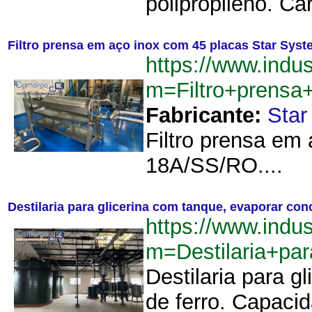
polipropileno. Ca
Filtro prensa em aço inox com 45 placas Star Sys
https://www.indu
m=Filtro+prens
Fabricante:
Star
Filtro prensa em
18A/SS/RO....
Destilaria para glicerina com tanque, evaporar conc
https://www.indu
m=Destilaria+pa
Destilaria para 
de ferro. Capaci