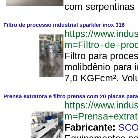
com serpentinas p
Filtro de processo industrial sparkler inox 316
https://www.indu
m=Filtro+de+pro
Filtro para proce
molibdênio para 
7,0 KGFcm². Volu
Prensa extratora e filtro prensa com 20 placas p
https://www.indu
m=Prensa+extra
Fabricante:
SCO