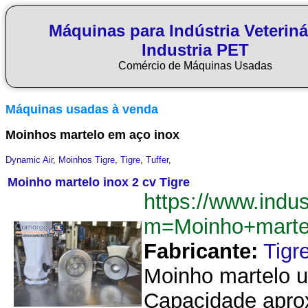
Máquinas para Indústria Veteriná
Industria PET
Comércio de Máquinas Usadas
Máquinas usadas à venda
Moinhos martelo em aço inox
Dynamic Air
,
Moinhos Tigre
,
Tigre
,
Tuffer
,
Moinho martelo inox 2 cv Tigre
https://www.indu
m=Moinho+marte
Fabricante:
Tigr
Moinho martelo un
Capacidade aprox