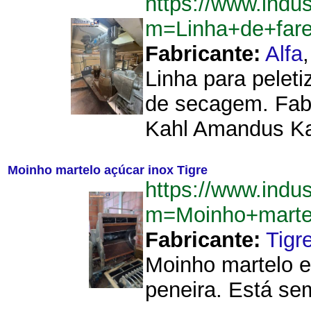
https://www.indu
m=Linha+de+far
Fabricante:
Alfa
Linha para peleti
de secagem. Fabri
Kahl Amandus Kah
Moinho martelo açúcar inox Tigre
https://www.indu
m=Moinho+marte
Fabricante:
Tigr
Moinho martelo e
peneira. Está sem