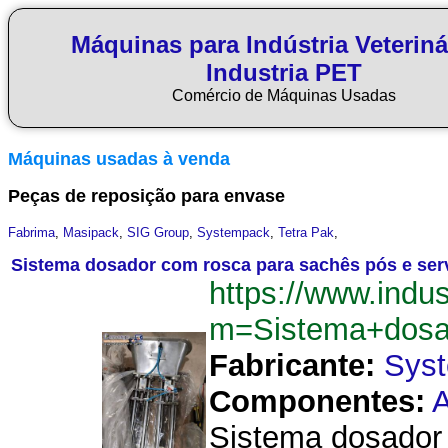
Máquinas para Indústria Veteriná
Industria PET
Comércio de Máquinas Usadas
Máquinas usadas à venda
Peças de reposição para envase
Fabrima
,
Masipack
,
SIG Group
,
Systempack
,
Tetra Pak
,
Sistema dosador com rosca para sachês pós e se
https://www.indu
m=Sistema+dosa
Fabricante:
Sys
Componentes:
A
Sistema dosador